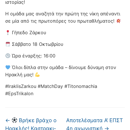
ιστορίας!
Η ομάδα μας αναζητά την πρώτη της νίκη απέναντι
σε μία από τις πρωτοπόρες του πρωταθλήματος!
Γήπεδο Ζάρκου
Σάββατο 18 Οκτωβρίου
Ώρα έναρξης: 16:00
Όλοι δίπλα στην ομάδα – δίνουμε δύναμη στον
Ηρακλή μας!
#IraklisZarkou #MatchDay #Titonomachia
#EpsTrikalon
←
Βρήκε βράχο ο
Αποτελέσματα Α’ ΕΠΣΤ
Ηρακλής! Καστρακι-
4η αγωνιστική
→