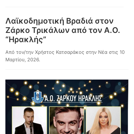
κινητά
Λαϊκοδημοτική Βραδιά στον
Ζάρκο Τρικάλων από τον Α.Ο.
“Ηρακλής”
Από τον/την
Χρήστος Κατσαράκος
στην
Νέα
στις
10
Μαρτίου, 2026
.