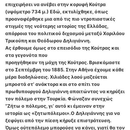
επιχειρήσει να ανέβει στην κορυφή Κούτρα
(υψόμετρο 734 μ.) Εδώ, εκτυλίχθηκε,
όπως
προαναφέρθηκε μια από τις πιο ντροπιαστικές
στιγμές της νεότερης ιστορίας
της Ελλάδας,
απόρροια του πολιτικού διχασμού μεταξύ Χαριλάου
Τρικούπη και
Θεόδωρου Δηλιγιάννη.
Ας έρθουμε όμως στο επεισόδιο της Κούτρας και
στα γεγονότα που
προηγήθηκαν τη μάχη της Κούτρας. Βρισκόμαστε
στο Σεπτέμβρη του 1885. Στην
Αθήνα έχουμε κάθε
μέρα διαδηλώσεις. Χιλιάδες λαού μαζεύεται
μπροστά στ’
ανάκτορα και στο σπίτι του
πρωθυπουργού Δηλιγιάννη απαιτώντας να κηρύξει
τον
πόλεμο στην Τουρκία. Φώναζαν συνεχώς
“Ζήτω ο πόλεμος, γι’ αυτό κι έμειναν στην
ιστορία ως «ζητωπόλεμοι».
Ο Δηλιγιάννης για να
ξεφύγει από την πίεση κήρυξε επιστράτευση.
Όμως ούτε
πόλεμο μπορούσε να κάνει, γιατί θα τον