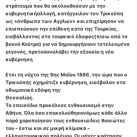
στράτευμα που θα ακολουθούσαν με την
κυβερνητική
αλλαγή, κατήγγειλαν τον Τρικούπη
ως «άνθρωπο των Αγγλων» και επιχείρησαν να
επισπεύσουν την επίθεση κατά της Τουρκίας,
εισβάλλοντας στο τουρκικό έδαφος
(πίσω από το
βουνό Κούτρα) για να δημιουργήσουν τετελεσμένο
γεγονός, προτού
αναλάβει την εξουσία η νέα
κυβέρνηση
Ετσι τη νύχτα της 9ης Μαΐου 1886, την ώρα
που ο
Τρικούπης σχημάτιζε κυβέρνηση, εισέβαλαν στα
οθωμανικά εδάφη της
Θεσσαλίας.
Το επεισόδιο προκάλεσε ενθουσιασμό στην
Αθήνα. Όλα όσα επακολούθησαν
όμως κάθε άλλο
παρά χαροποίησαν τους ενθουσιώδεις θιασώτες
του – έστω και σε
μικρή κλίμακα –
ελληνοτουρκικού πολέμου. Οι μάχες κράτησαν