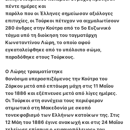
πέντε ημέρες και
παρόλο που οι Έλληνες σημείωσαν αξιόλογες
επιτυχίες, οι Τούρκοι πέτυχαν να
αιχμαλωτίσουν
280 άνδρες στην Κούτρα από το 5ο Ευζωνικό
τάγμα υπό τη διοίκηση
του ταγματάρχη
Κωνσταντίνου Λώρη, το οποίο αφού
εγκαταλείφθηκε από το
υπόλοιπο σώμα,
παραδόθηκε στους Τούρκους.
Ο Λώρης τραυματίστηκε
θανάσιμα
υπερασπιζόμενος την Κούτρα του
Ζάρκου μετά από επτάωρη μάχη στις 11 Μαΐου
του
1886 και εξέπνευσε μετά από λίγες ημέρες.
Οι Τούρκοι στη συνέχεια τους περιέφεραν
ατιμωτικά στη Μακεδονία με σκοπό
τον
εκφοβισμό των Ελλήνων κατοίκων της. Στις
12 Μάη του 1886 έγινε ανακωχή και στις
24 Μαΐου
τελείωσε επίσημα ο «ειρηνοπόλεμος» του