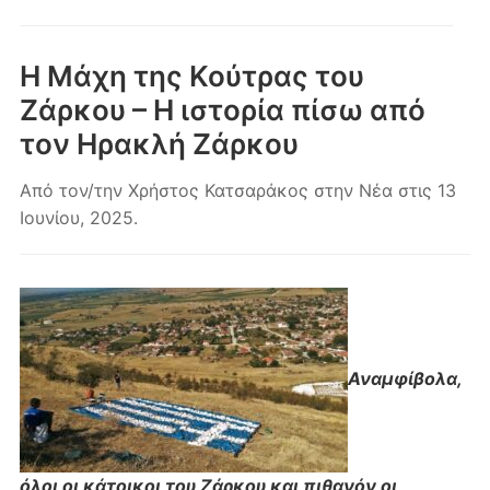
κινητά
Η Μάχη της Κούτρας του
Ζάρκου – Η ιστορία πίσω από
τον Ηρακλή Ζάρκου
Από τον/την
Χρήστος Κατσαράκος
στην
Νέα
στις
13
Ιουνίου, 2025
.
Αναμφίβολα,
όλοι οι κάτοικοι του Ζάρκου και πιθανόν οι