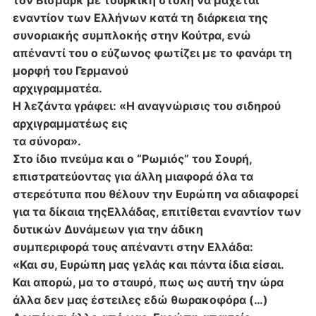
τον Βίσμαρκ με τουρκική στολή να
μάχεται
εναντίον των Ελλήνων κατά τη διάρκεια της
συνοριακής συμπλοκής στην
Κούτρα, ενώ
απέναντί του ο εύζωνος φωτίζει με το φανάρι τη
μορφή του Γερμανού
αρχιγραμματέα.
Η λεζάντα γράφει: «Η αναγνώρισις του σιδηρού
αρχιγραμματέως εις
τα σύνορα».
Στο ίδιο πνεύμα και ο “Ρωμιός” του Σουρή,
επιστρατεύοντας για άλλη μια
φορά όλα τα
στερεότυπα που θέλουν την Ευρώπη να αδιαφορεί
για τα δίκαια της
Ελλάδας, επιτίθεται εναντίον των
δυτικών Δυνάμεων για την άδικη
συμπεριφορά
τους απέναντι στην Ελλάδα:
«Και συ, Ευρώπη μας γελάς και πάντα ίδια είσαι.
Και απορώ, μα το σταυρό, πως ως αυτή την ώρα
άλλα δεν μας έστειλες εδώ θωρακοφόρα (…)