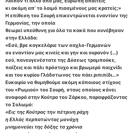
Λοιπόν τι άλλο από μας, Ευρώπη απαιτείς
κι ακόμη απ’ το λαιμό πιασμένους μας κρατείς;»
Η επίθεση του Σουρή επικεντρώνεται εναντίον της
Γερμανίας, την οποία
θεωρεί υπεύθυνη για όλα τα κακά που συνέβησαν
στην Ελλάδα:
«Εσύ, βρε καγκελάριε των σαχλο-Γερμανών
συ εναντίον μας κινείς και γην και ουρανόν (…)
εσύ, πανευγενέστατε της Δύσεως τραμπούκε,
παίζεις και πάλι πρόστυχο και βρωμερό παιχνίδι
και του κυρίου Γλάδστωνος του πάει ριπιπίδι…»
Ευκαιρία να θυμηθούμε ακόμη κάποιους στίχους
του «Ρωμιού» του Σουρή,
στους οποίους κάνει
αναφορά στην Κούτρα του Ζάρκου, παραφράζοντας
το Σολωμό:
«Εις της Κούτρας την πέτρινη ράχη
η Ελλάς περπατώντας μονάχη
μνημονεύει της δόξης τα χρόνια