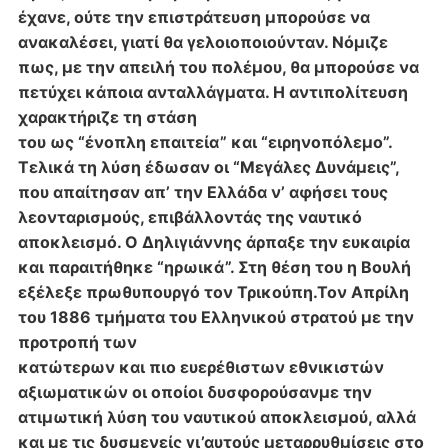
έχανε, ούτε την επιστράτευση μπορούσε να
ανακαλέσει, γιατί θα γελοιοποιούνταν. Νόμιζε
πως, με την απειλή του πολέμου, θα
μπορούσε να
πετύχει κάποια ανταλλάγματα. Η αντιπολίτευση
χαρακτήριζε τη στάση
του ως “ένοπλη επαιτεία” και “ειρηνοπόλεμο”.
Τελικά τη λύση έδωσαν οι “Μεγάλες
Δυνάμεις”,
που απαίτησαν απ’ την Ελλάδα ν’ αφήσει τους
λεονταρισμούς,
επιβάλλοντάς της ναυτικό
αποκλεισμό. Ο Δηλιγιάννης άρπαξε την ευκαιρία
και
παραιτήθηκε “ηρωικά”. Στη θέση του η Βουλή
εξέλεξε πρωθυπουργό τον Τρικούπη.Τον Απρίλη
του 1886 τμήματα του Ελληνικού στρατού με την
προτροπή των
κατώτερων και πιο ευερέθιστων εθνικιστών
αξιωματικών οι οποίοι δυσφορούσαν
με την
ατιμωτική λύση του ναυτικού αποκλεισμού, αλλά
και με τις δυσμενείς γι’
αυτούς μεταρρυθμίσεις στο