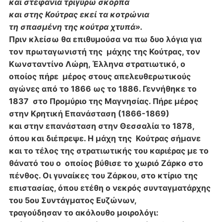
και στεφάνια τριγύρω σκορπά
και στης Κούτρας εκεί τα κοτρώνια
τη σπασμένη της κούτρα χτυπά».
Πριν κλείσω θα επιθυμούσα να πω δυο λόγια για
τον πρωταγωνιστή της
μάχης της Κούτρας, τον
Κωνσταντίνο Λώρη, Έλληνα στρατιωτικό, ο
οποίος πήρε
μέρος στους απελευθερωτικούς
αγώνες από το 1866 ως το 1886. Γεννήθηκε το
1837
στο Προμύριο της Μαγνησίας. Πήρε μέρος
στην Κρητική Επανάσταση (1866-1869)
και στην επανάσταση στην Θεσσαλία το 1878,
όπου και διέπρεψε. Η μάχη της
Κούτρας σήμανε
και το τέλος της στρατιωτικής του καριέρας με το
θάνατό του ο
οποίος βύθισε το χωριό Ζάρκο στο
πένθος. Οι γυναίκες του Ζάρκου, στο κτίριο της
επιστασίας, όπου ετέθη ο νεκρός συνταγματάρχης
του 5ου Συντάγματος Ευζώνων,
τραγούδησαν το ακόλουθο μοιρολόγι: