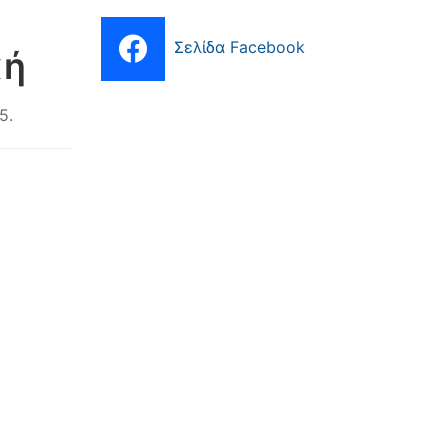
’
Σελίδα Facebook
κή
25
.