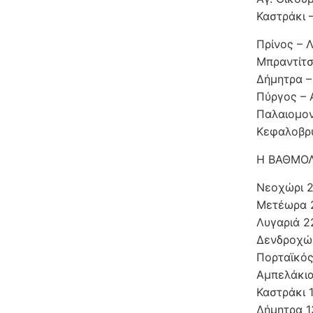
Καστράκι 
Πρίνος – 
Μπραντίτσ
Δήμητρα –
Πύργος – 
Παλαιομον
Κεφαλοβρυ
Η ΒΑΘΜΟΛ
Νεοχώρι 
Μετέωρα 
Λυγαριά 2
Δενδροχώρ
Πορταϊκός
Αμπελάκια
Καστράκι 
Δήμητρα 1