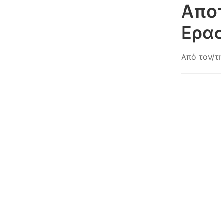
Απο
Ερασ
Από τον/τ