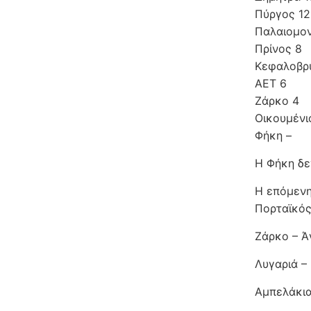
Πύργος 12
Παλαιομο
Πρίνος 8
Κεφαλοβρ
ΑΕΤ 6
Ζάρκο 4
Οικουμένι
Φήκη –
Η Φήκη δε
Η επόμενη
Πορταϊκός
Ζάρκο – Ά
Λυγαριά –
Αμπελάκια