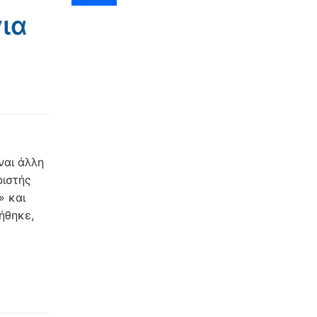
ια
ναι άλλη
ριστής
» και
ήθηκε,