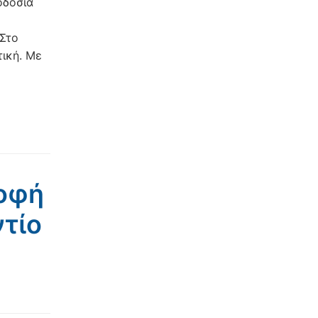
οδοσία
Στο
τική. Με
ροφή
ντίο