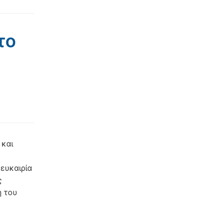
το
 και
 ευκαιρία
ς
η του