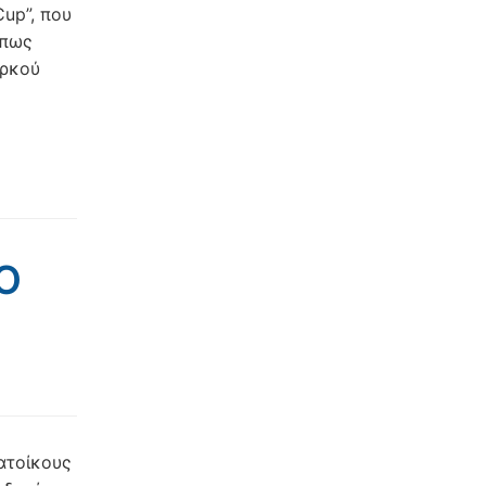
up”, που
όπως
αρκού
Ο
ατοίκους