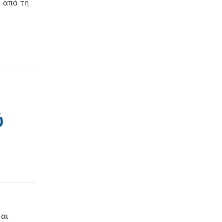
 από τη
ύ
αι