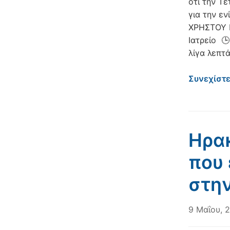
ότι την Τ
για την ε
ΧΡΗΣΤΟΥ 
Ιατρείο 
λίγα λεπτ
Συνεχίστ
Ηρα
που 
στην
9 Μαΐου, 