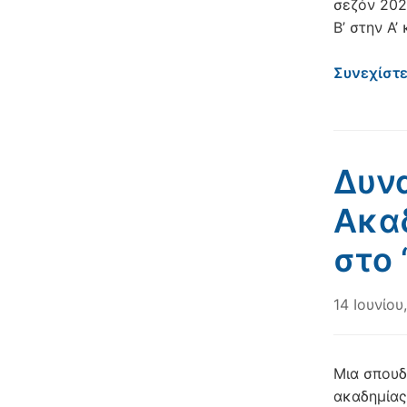
σεζόν 202
Β’ στην Α’
Συνεχίστ
Δυνα
Ακα
στο 
14 Ιουνίου
Μια σπουδ
ακαδημίας