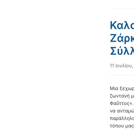
Καλο
Ζάρκ
Σύλ
11 Ιουλίου
Μια ξεχωρ
ζωντανή μ
Φαΰττος». 
να ανταμώ
παράλληλα
τόπου μας