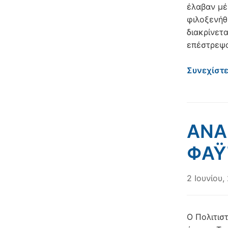
έλαβαν μέ
φιλοξενήθ
διακρίνετ
επέστρεψα
Συνεχίστ
ΑΝΑ
ΦΑΫ
2 Ιουνίου,
Ο Πολιτισ