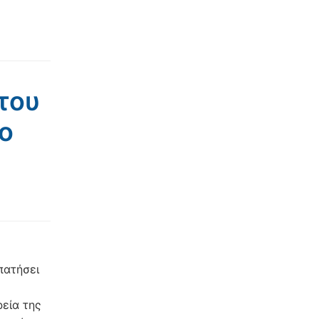
του
ο
πατήσει
εία της