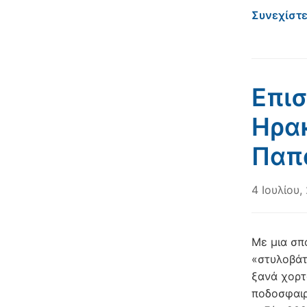
Συνεχίστ
Επισ
Ηρακ
Παπ
4 Ιουλίου,
Με μια σπ
«στυλοβάτ
ξανά χορτ
ποδοσφαιρ