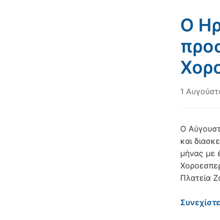
Ο Η
προσ
Χορο
1 Αυγούστ
Ο Αύγουστ
και διασκ
μήνας με 
Χοροεσπερ
Πλατεία Ζ
Συνεχίστ